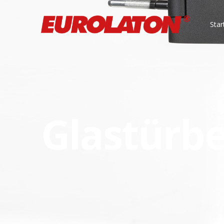
Star
Glastürb