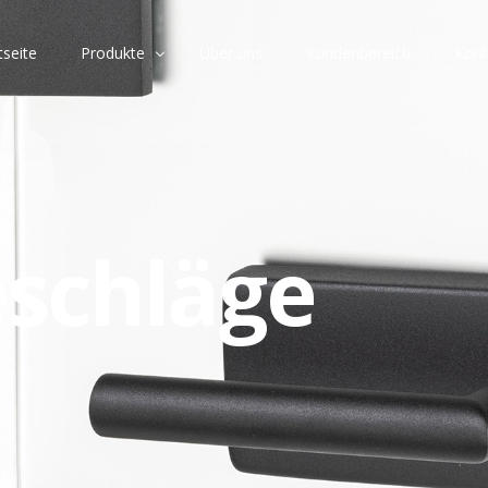
tseite
Produkte
Über uns
Kundenbereich
Kont
Übersicht
Rosettengarnituren
eschläge
Schildgarnituren
Glastürbeschläge
Fenstergriffe
Griffe & Knöpfe
Accessoires
Kataloge & Broschüren