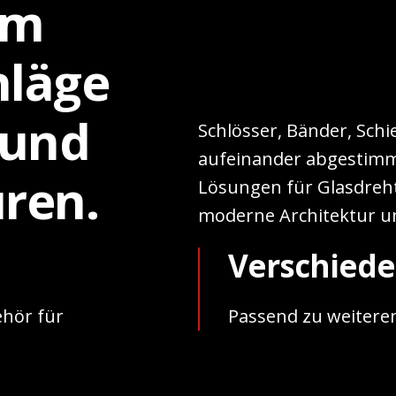
em
hläge
 und
Schlösser, Bänder, Sch
aufeinander abgestimm
ren.
Lösungen für Glasdreh
moderne Architektur u
Verschiede
ehör für
Passend zu weitere