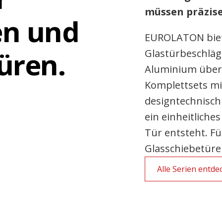
müssen präzis
en und
EUROLATON biete
üren.
Glastürbeschläg
Aluminium über 
Komplettsets mi
designtechnisch
ein einheitliche
Tür entsteht. F
Glasschiebetüre
Alle Serien entde