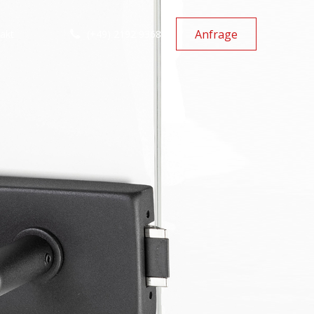
Anfrage
(+49) 2192 93686-0
akt